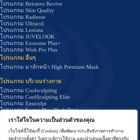
โปรแกรม Belotero Revive
โปรแกรม Skin Quality
โปรแกรม Radiesse
โปรแกรม Ultracol
โปรแกรม Lenisna
โปรแกรม JUVELOOK
โปรแกรม Exosome Plus+
โปรแกรม Wish Pro Plus
โปรแกรม อื่นๆ
โปรแกรม มาส์กหน้า High Premium Mask
โปรแกรม บริเวณร่างกาย
โปรแกรม Coolsculpting
โปรแกรม CoolSculpting Elite
โปรแกรม Emsculpt
โปรแกรม Forma Plus (BodyTite)
โปรแกรม JUVELOOK
เราใส่ใจในความเป็นส่วนตัวของคุณ
โปรแกรม DRAKARIAN สลายไขมันใต้ผิว
โปรแกรม J Plasma กระชับสัดส่วน
เว็บไซต์นี้ใช้คุกกี้ (Cookies) เพื่อพัฒนาประสิทธิภาพการทำงาน
โปรแกรมรักษาสิว
จดจำการตั้งค่า วิเคราะห์การใช้งาน และนำเสนอเนื้อหาที่ตรงกับ