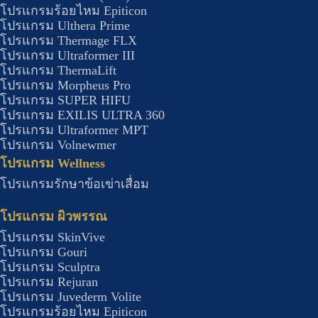
โปรแกรมร้อยไหม Epiticon
โปรแกรม Ulthera Prime
โปรแกรม Thermage FLX
โปรแกรม Ultraformer III
โปรแกรม ThermaLift
โปรแกรม Morpheus Pro
โปรแกรม SUPER HIFU
โปรแกรม EXILIS ULTRA 360
โปรแกรม Ultraformer MPT
โปรแกรม Volnewmer
โปรแกรม Wellness​
โปรแกรมรักษาข้อเข่าเสื่อม
โปรแกรม ผิวพรรณ
โปรแกรม SkinVive
โปรแกรม Gouri
โปรแกรม Sculptra
โปรแกรม Rejuran
โปรแกรม Juvederm Volite
โปรแกรมร้อยไหม Epiticon