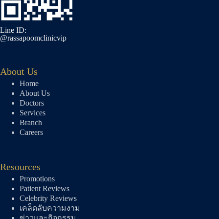
Line ID:
@rassapoomclinicvip
About Us
Home
About Us
Doctors
Services
Branch
Careers
Resources
Promotions
Patient Reviews
Celebrity Reviews
เคล็ดลับความงาม
ข่าวและกิจกรรม