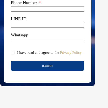
Phone Number
LINE ID
Whatsapp
I have read and agree to the
Privacy Policy
REGISTER