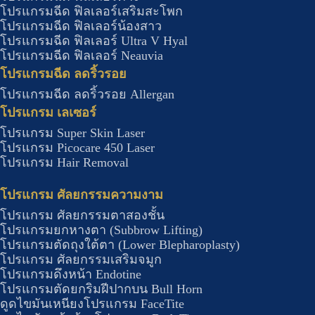
โปรแกรมฉีด ฟิลเลอร์เสริมสะโพก
โปรแกรมฉีด ฟิลเลอร์น้องสาว
โปรแกรมฉีด ฟิลเลอร์ Ultra V Hyal
โปรแกรมฉีด ฟิลเลอร์ Neauvia
โปรแกรมฉีด ลดริ้วรอย
โปรแกรมฉีด ลดริ้วรอย Allergan
โปรแกรม เลเซอร์
โปรแกรม Super Skin Laser
โปรแกรม Picocare 450 Laser
โปรแกรม Hair Removal
โปรแกรม ศัลยกรรมความงาม
โปรแกรม ศัลยกรรมตาสองชั้น
โปรแกรมยกหางตา (Subbrow Lifting)
โปรแกรมตัดถุงใต้ตา (Lower Blepharoplasty)
โปรแกรม ศัลยกรรมเสริมจมูก
โปรแกรมดึงหน้า Endotine
โปรแกรมตัดยกริมฝีปากบน Bull Horn
ดูดไขมันเหนียงโปรแกรม FaceTite