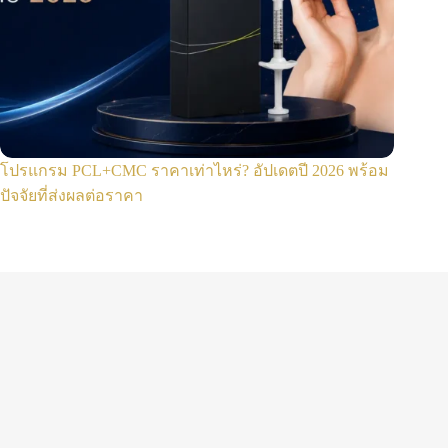
โปรแกรม PCL+CMC ราคาเท่าไหร่? อัปเดตปี 2026 พร้อม
ปัจจัยที่ส่งผลต่อราคา