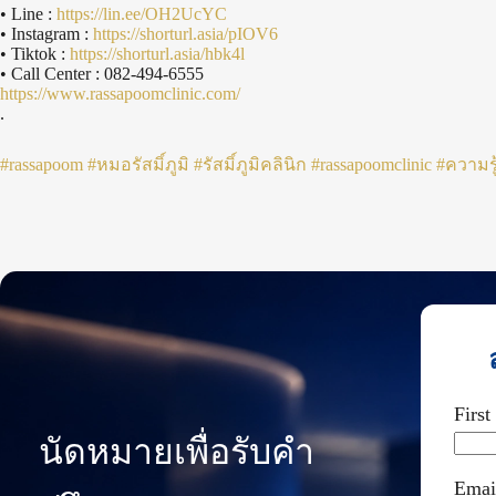
• Line :
https://lin.ee/OH2UcYC
• Instagram :
https://shorturl.asia/pIOV6
• Tiktok :
https://shorturl.asia/hbk4l
• Call Center : 082-494-6555
https://www.rassapoomclinic.com/
.
#rassapoom
#หมอรัสมิ์ภูมิ
#รัสมิ์ภูมิคลินิก
#rassapoomclinic
#ความรู
Firs
นัดหมายเพื่อรับคำ
Emai