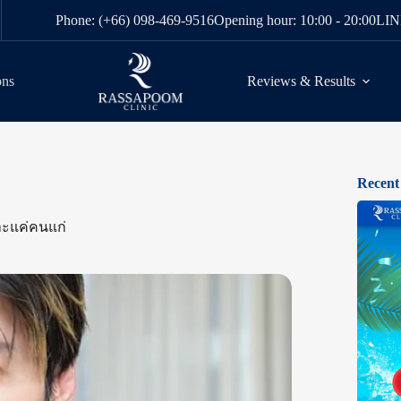
Phone: (+66) 098-469-9516
Opening hour: 10:00 - 20:00
LIN
ons
Reviews & Results
Recent
าะแค่คนแก่