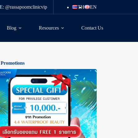
E: @rassapoomclinicvip
TH
EN
Blog
Resources
Contact Us
 Promotions