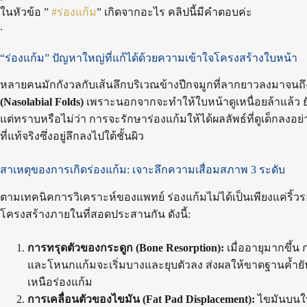
ในหัวข้อ ”
#ร่องแก้ม
” เกิดจากอะไร คลิปนี้มีคำตอบค่ะ
.
“ร่องแก้ม” ปัญหาใหญ่ที่แก้ได้ด้วยความเข้าใจโครงสร้างใบหน้า
หลายคนมักกังวลกับเส้นลึกบริเวณข้างปีกจมูกที่ลากยาวลงมาจนถึงม
(Nasolabial Folds)
เพราะนอกจากจะทำให้ใบหน้าดูเหนื่อยล้าแล้ว ย
แต่ทราบหรือไม่ว่า การจะรักษาร่องแก้มให้ได้ผลลัพธ์ที่ดูเด็กลงอย
ที่แท้จริงซึ่งอยู่ลึกลงไปใต้ชั้นผิว
สาเหตุของการเกิดร่องแก้ม: เจาะลึกความเสื่อมสภาพ 3 ระดับ
ตามเทคนิคการวิเคราะห์ของแพทย์ ร่องแก้มไม่ได้เป็นเพียงแค่ริ้ว
โครงสร้างภายในที่สอดประสานกัน ดังนี้:
การทรุดตัวของกระดูก (Bone Resorption):
เมื่ออายุมากขึ้
และโหนกแก้มจะเริ่มบางและยุบตัวลง ส่งผลให้ขาดฐานค้ำยั
เหนือร่องแก้ม
การเคลื่อนตัวของไขมัน (Fat Pad Displacement):
ไขมันบนใบห