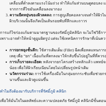
เคลื่อนที่ต่ำลงตามแรงโน้มถ่วง ทำให้แก้มส่วนบนดูตอบลง แ
จากการที่ไขมันเคลื่อนลงมากอง
ความยืดหยุ่นของผิวลดลง:
การสูญเสียคอลลาเจนทำให้ผิวไม่ยื
ผิวบริเวณนั้นจึงเกิดเป็นเส้นรอยพับที่ลึกและถาวร
การแก้ไขร่องแก้มตามมาตรฐานของรัศมิ์ภูมิคลินิก จะไม่ใช่วิธีการ
เพราะอาจทำให้หน้าดูอูมผิดรูป แต่จะใช้เทคนิคการรักษาที่เน้นค
การยกพยุงชั้นลึก:
ใช้สารเติมเต็ม (Filler) ฉีดเพื่อทดแทนก
เหตุ เพื่อ “ยก” เนื้อแก้มที่ตกลงมาให้กลับขึ้นไปอยู่ในที่ที่ควรอย
การเก็บรายละเอียด:
หลังจากยกโครงสร้างหลักแล้ว แพทย์จะท
น้อย เพื่อให้ผิวเรียบเนียนโดยไม่เปลี่ยนรูปหน้าเดิม
นวัตกรรมร่วม:
การใช้เครื่องมือในกลุ่มยกกระชับเพื่อช่วยกระ
นานขึ้นและผิวดูแน่นขึ้น
ทำไมถึงต้องมารับบริการที่รัศมิ์ภูมิ คลินิก
เพื่อให้มั่นใจในผลลัพธ์และความปลอดภัย รัศมิ์ภูมิ คลินิกมีขั้นต