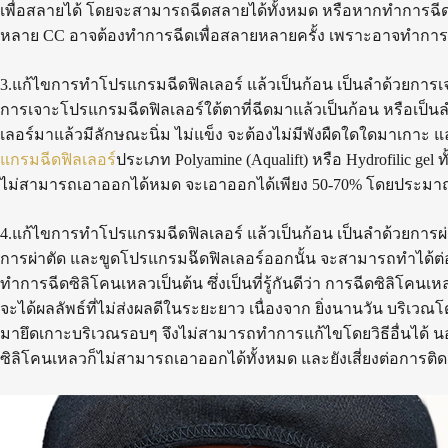
เพื่อสลายได้ โดยจะสามารถฉีดสลายได้ทั้งหมด หรือหากทำการฉ
หลาย CC อาจต้องทำการฉีดเพื่อสลายหลายครั้ง เพราะอาจทำการส
3.แก้ไขการทำโปรแกรมฉีดฟิลเลอร์ แล้วเป็นก้อน เป็นลำด้วยการ
การเจาะโปรแกรมฉีดฟิลเลอร์ใต้ตาที่ฉีดมาแล้วเป็นก้อน หรือเป็น
เลอร์มาแล้วมีลักษณะนิ่ม ไม่แข็ง จะต้องไม่มีพังผืดใดใดมาเกาะ 
แกรมฉีดฟิลเลอร์
ประเภท Polyamine (Aqualift) หรือ Hydrofilic gel
ไม่สามารถเอาออกได้หมด จะเอาออกได้เพียง 50-70% โดยประม
4.แก้ไขการทำโปรแกรมฉีดฟิลเลอร์ แล้วเป็นก้อน เป็นลำด้วยการ
การผ่าตัด และขูดโปรแกรมฉ๊ดฟิลเลอร์ออกนั้น จะสามารถทำได้ต่
ทำการฉีดซิลิโคนเหลวเป็นต้น ซึ่งเป็นที่รู้กันดีว่า การฉีดซิลิโค
จะได้ผลลัพธ์ที่ไม่ส่งผลดีในระยะยาว เนื่องจาก ยิ่งนานวัน บริเวณโดย
มายึดเกาะบริเวณรอบๆ จึงไม่สามารถทำการแก้ไขโดยวิธีอื่นได้ นอก
ซิลิโคนเหลวก็ไม่สามารถเอาออกได้ทั้งหมด และยังเสี่ยงต่อการติดเ