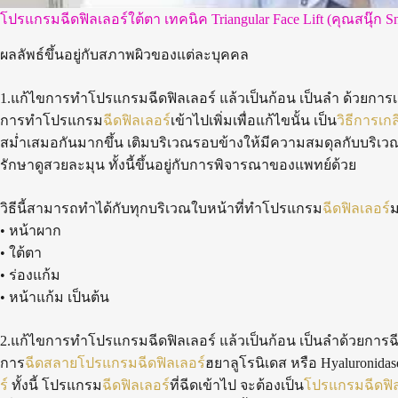
โปรแกรมฉีดฟิลเลอร์ใต้ตา เทคนิค Triangular Face Lift (คุณสนุ๊ก S
ผลลัพธ์ขึ้นอยู่กับสภาพผิวของแต่ละบุคคล
1.แก้ไขการทำโปรแกรมฉีดฟิลเลอร์ แล้วเป็นก้อน เป็นลำ ด้วยการเต
การทำโปรแกรม
ฉีดฟิลเลอร์
เข้าไปเพิ่มเพื่อแก้ไขนั้น เป็น
วิธีการเก
สม่ำเสมอกันมากขึ้น เติมบริเวณรอบข้างให้มีความสมดุลกับบริเวณ
รักษาดูสวยละมุน ทั้งนี้ขึ้นอยู่กับการพิจารณาของแพทย์ด้วย
วิธีนี้สามารถทำได้กับทุกบริเวณใบหน้าที่ทำโปรแกรม
ฉีดฟิลเลอร์
ม
• หน้าผาก
• ใต้ตา
• ร่องแก้ม
• หน้าแก้ม เป็นต้น
2.แก้ไขการทำโปรแกรมฉีดฟิลเลอร์ แล้วเป็นก้อน เป็นลำด้วยการ
การ
ฉีดสลายโปรแกรมฉีดฟิลเลอร์
ฮยาลูโรนิเดส หรือ Hyaluroni
ร์
ทั้งนี้ โปรแกรม
ฉีดฟิลเลอร์
ที่ฉีดเข้าไป จะต้องเป็น
โปรแกรมฉีดฟิล