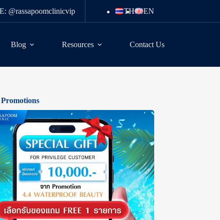
E: @rassapoomclinicvip
TH
EN
Blog
Resources
Contact Us
 Promotions