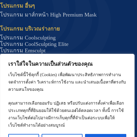
โปรแกรม อื่นๆ
โปรแกรม มาส์กหน้า High Premium Mask
โปรแกรม บริเวณร่างกาย
โปรแกรม Coolsculpting
โปรแกรม CoolSculpting Elite
โปรแกรม Emsculpt
โปรแกรม Forma Plus (BodyTite)
โปรแกรม JUVELOOK
เราใส่ใจในความเป็นส่วนตัวของคุณ
โปรแกรม DRAKARIAN สลายไขมันใต้ผิว
เว็บไซต์นี้ใช้คุกกี้ (Cookies) เพื่อพัฒนาประสิทธิภาพการทำงาน
โปรแกรม J Plasma กระชับสัดส่วน
จดจำการตั้งค่า วิเคราะห์การใช้งาน และนำเสนอเนื้อหาที่ตรงกับ
โปรแกรมรักษาสิว
ความสนใจของคุณ
โปรแกรม Deep Scar
โปรแกรม บริเวณผม
คุณสามารถเลือกยอมรับ ปฏิเสธ หรือปรับแต่งการตั้งค่าเพื่อเลือก
โปรแกรม ปลูกผม FUE
ประเภทคุกกี้ที่ยินยอมให้ใช้ด้วยตนเอ
ง
ได้ตลอดเวลา ทั้งนี้ การใช้
โปรแกรมปลูกผมด้วยเทคนิค Long Hair (Non –
งานเว็บไซต์ต่อไปอาจมีการเก็บคุกกี้ที่จำเป็นต่อระบบเพื่อให้
Shaven FUE)
เว็บไซต์ทำงานได้อย่างสมบูรณ์
โปรแกรม ปรับรูปหน้า