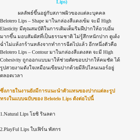
Lips)
ผลลัพธ์ขึ้นอยู่กับสภาพผิวของแต่ละบุคคล
Belotero Lips – Shape มาในกล่องสีแดงเข้ม จะมี High
Elasticity มีคุณสมบัติในการเติมเต็มริมฝีปากให้อวบอิ่ม
มากขึ้น มอบสัมผัสที่เป็นธรรมชาติ ไม่รู้สึกหนักปาก ดูเด้ง
ฉ่ำไม่แห้งกร้านหลังจากทำการฉีดไปแล้ว อีกหนึ่งตัวคือ
Belotero Lips – Contour มาในกล่องสีแดงสด จะมี High
Cohesivity ถูกออกแบบมาให้ช่วยตัดขอบปากให้คมชัด ได้
รูปสวยงามดังใจเหมือนเขียนปากด้วยมีลิปไลนเนอร์อยู่
ตลอดเวลา
ซึ่งภายในงานยังมีการแนะนำตัวแทนของปากแต่ละรูป
ทรงในแบบฉบับของ Belotelo Lips ดังต่อไปนี้
1.Natural Lips โยชิ รินลดา
2.PlayFul Lips ใบเฟิร์น พัสกร