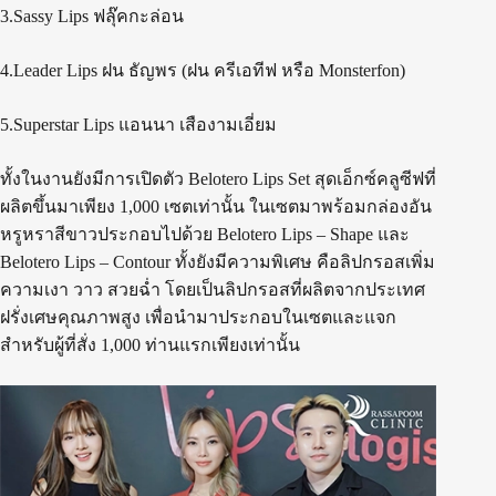
3.Sassy Lips ฟลุ๊คกะล่อน
4.Leader Lips ฝน ธัญพร (ฝน ครีเอทีฟ หรือ Monsterfon)
5.Superstar Lips แอนนา เสืองามเอี่ยม
ทั้งในงานยังมีการเปิดตัว Belotero Lips Set สุดเอ็กซ์คลูซีฟที่
ผลิตขึ้นมาเพียง 1,000 เซตเท่านั้น ในเซตมาพร้อมกล่องอัน
หรูหราสีขาวประกอบไปด้วย Belotero Lips – Shape และ
Belotero Lips – Contour ทั้งยังมีความพิเศษ คือลิปกรอสเพิ่ม
ความเงา วาว สวยฉ่ำ โดยเป็นลิปกรอสที่ผลิตจากประเทศ
ฝรั่งเศษคุณภาพสูง เพื่อนำมาประกอบในเซตและแจก
สำหรับผู้ที่สั่ง 1,000 ท่านแรกเพียงเท่านั้น