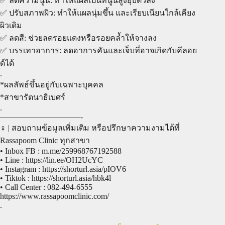
✅ ลดความนูน: ทำให้แผลเป็นที่นูนสูงยุบตัวลง
✅ ปรับสภาพผิว: ทำให้แผลนุ่มขึ้น และเรียบเนียนใกล้เคียง
ผิวเดิม
✅ ลดสี: ช่วยลดรอยแดงหรือรอยคล้ำให้จางลง
✅ บรรเทาอาการ: ลดอาการคันและเจ็บที่อาจเกิดกับคีลอย
ด์ได้
.
*ผลลัพธ์ขึ้นอยู่กับเฉพาะบุคคล
*สาขารัตนาธิเบศร์
.
——————————-
‍♀️ | สอบถามข้อมูลเพิ่มเติม หรือปรึกษาความงามได้ที่
Rassapoom Clinic ทุกสาขา
• Inbox FB : m.me/259968767192588
• Line : https://lin.ee/OH2UcYC
• Instagram : https://shorturl.asia/pIOV6
• Tiktok : https://shorturl.asia/hbk4l
• Call Center : 082-494-6555
https://www.rassapoomclinic.com/
.