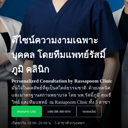
ดีไซน์ความงามเฉพาะ
บุคคล โดยทีมแพทย์รัสมิ์
ภูมิ คลินิก
Personalized Consultation by Rassapoom Clinic
มั่นใจในผลลัพธ์ที่ดูเป็นสไตล์ธรรมชาติ ด้วยเทคนิค
และมาตรฐานสถานพยาบาล โดย นพ.รัสมิ์ภูมิ สุเมธี
วิทย์ และทีมแพทย์ ณ Rassapoom Clinic ทั้ง 5 สาขา
สอบถามทาง LINE
(+66) 098-469-9516
จองออนไลน์
เปิดทุกวัน 10:00–20:00 น. · 5 สาขาทั่วกรุงเทพฯ