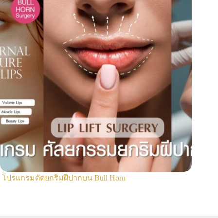
โปรแกรมตัดยกริมฝีปากบน Bull Horn