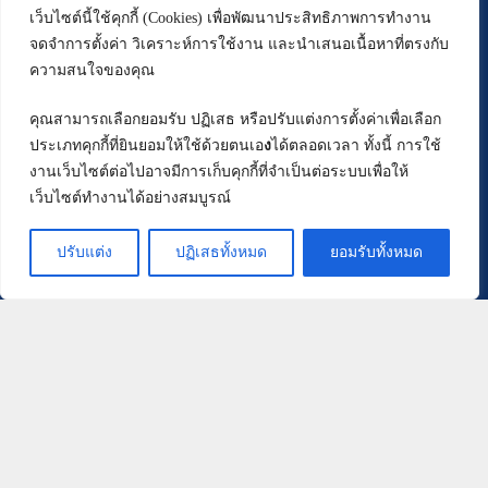
โปรแกรม J Plasma กระชับสัดส่วน
เว็บไซต์นี้ใช้คุกกี้ (Cookies) เพื่อพัฒนาประสิทธิภาพการทำงาน
โปรแกรมรักษาสิว
จดจำการตั้งค่า วิเคราะห์การใช้งาน และนำเสนอเนื้อหาที่ตรงกับ
โปรแกรม Deep Scar
ความสนใจของคุณ
โปรแกรม บริเวณผม
คุณสามารถเลือกยอมรับ ปฏิเสธ หรือปรับแต่งการตั้งค่าเพื่อเลือก
โปรแกรม ปลูกผม FUE
ประเภทคุกกี้ที่ยินยอมให้ใช้ด้วยตนเอ
ง
ได้ตลอดเวลา ทั้งนี้ การใช้
โปรแกรมปลูกผมด้วยเทคนิค Long Hair (Non –
งานเว็บไซต์ต่อไปอาจมีการเก็บคุกกี้ที่จำเป็นต่อระบบเพื่อให้
Shaven FUE)
เว็บไซต์ทำงานได้อย่างสมบูรณ์
โปรแกรม ปรับรูปหน้า
โปรแกรม ร้อยไหม
ปรับแต่ง
ปฏิเสธทั้งหมด
ยอมรับทั้งหมด
โปรแกรม Oligio
นโยบายความเป็นส่วนตัว
Copyright © 2026
Rassapoom Clinic
- สงวนลิขสิทธิ์