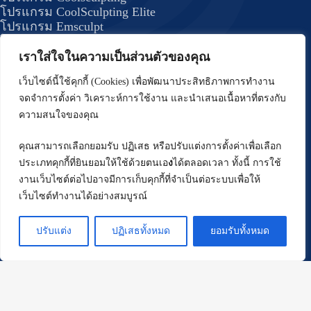
โปรแกรม CoolSculpting Elite
โปรแกรม Emsculpt
โปรแกรม Forma Plus (BodyTite)
โปรแกรม JUVELOOK
เราใส่ใจในความเป็นส่วนตัวของคุณ
โปรแกรม DRAKARIAN สลายไขมันใต้ผิว
เว็บไซต์นี้ใช้คุกกี้ (Cookies) เพื่อพัฒนาประสิทธิภาพการทำงาน
โปรแกรม J Plasma กระชับสัดส่วน
จดจำการตั้งค่า วิเคราะห์การใช้งาน และนำเสนอเนื้อหาที่ตรงกับ
โปรแกรมรักษาสิว
ความสนใจของคุณ
โปรแกรม Deep Scar
โปรแกรม บริเวณผม
คุณสามารถเลือกยอมรับ ปฏิเสธ หรือปรับแต่งการตั้งค่าเพื่อเลือก
โปรแกรม ปลูกผม FUE
ประเภทคุกกี้ที่ยินยอมให้ใช้ด้วยตนเอ
ง
ได้ตลอดเวลา ทั้งนี้ การใช้
โปรแกรมปลูกผมด้วยเทคนิค Long Hair (Non –
งานเว็บไซต์ต่อไปอาจมีการเก็บคุกกี้ที่จำเป็นต่อระบบเพื่อให้
Shaven FUE)
เว็บไซต์ทำงานได้อย่างสมบูรณ์
โปรแกรม ปรับรูปหน้า
โปรแกรม ร้อยไหม
ปรับแต่ง
ปฏิเสธทั้งหมด
ยอมรับทั้งหมด
โปรแกรม Oligio
นโยบายความเป็นส่วนตัว
Copyright © 2026
Rassapoom Clinic
- สงวนลิขสิทธิ์