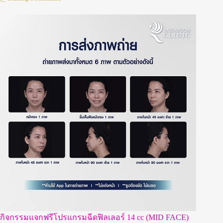
กิจกรรมแจกฟรีโปรแกรมฉีดฟิลเลอร์ 14 cc (MID FACE)