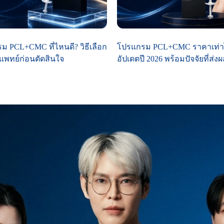
 PCL+CMC ที่ไหนดี? วิธีเลือก
โปรแกรม PCL+CMC ราคาเท่า
แพทย์ก่อนตัดสินใจ
อัปเดตปี 2026 พร้อมปัจจัยที่ส่