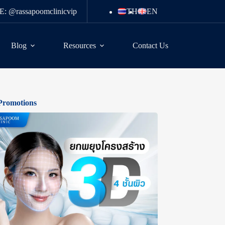
E: @rassapoomclinicvip
TH
EN
Blog
Resources
Contact Us
Promotions