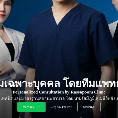
มเฉพาะบุคคล
โดยทีมแพทย์ร
Personalized Consultation by Rassapoom Clinic
วยเทคนิคและมาตรฐานสถานพยาบาล โดย นพ.รัสมิ์ภูมิ สุเมธีวิทย์ แ
สอบถามทาง LINE
(+66) 098-469-9516
จองออนไลน์