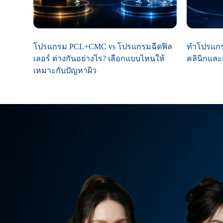
โปรแกรม PCL+CMC vs โปรแกรมฉีดฟิล
ทำโปรแกรม
เลอร์ ต่างกันอย่างไร? เลือกแบบไหนให้
คลินิกและ
เหมาะกับปัญหาผิว