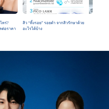
ไหร่?
สิว “ทิ้งรอย” รอยดำ จากสิวรักษาด้วย
งผลต่อราคา
อะไรได้บ้าง