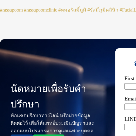
#rassapoom
#rassapoomclinic
#หมอรัสมิ์ภูมิ
#รัสมิ์ภูมิคลินิก
#FacialL
Firs
นัดหมายเพื่อรับคำ
Emai
ปรึกษา
ทักแชตปรึกษาทางไลน์ หรือฝากข้อมูล
LINE
ติดต่อไว้ เพื่อให้แพทย์ประเมินปัญหาและ
ออกแบบโปรแกรมการดูแลเฉพาะบุคคล