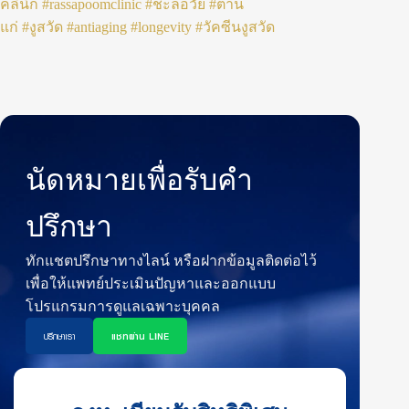
คลินิก
#rassapoomclinic
#ชะลอวัย
#ต้าน
แก่
#งูสวัด
#antiaging
#longevity
#วัคซีนงูสวัด
นัดหมายเพื่อรับคำ
ปรึกษา
ทักแชตปรึกษาทางไลน์ หรือฝากข้อมูลติดต่อไว้
เพื่อให้แพทย์ประเมินปัญหาและออกแบบ
โปรแกรมการดูแลเฉพาะบุคคล
ปรึกษาเรา
แชทผ่าน LINE