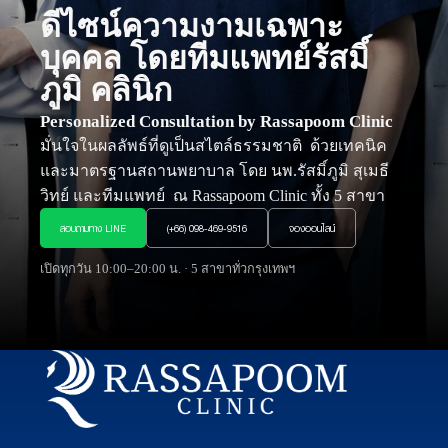
ดีไซน์ความงามเฉพาะ
บุคคล
โดยทีมแพทย์รัสมิ์
ภูมิ คลินิก
Personalized Consultation by Rassapoom Clinic
มั่นใจในผลลัพธ์ที่ดูเป็นสไตล์ธรรมชาติ ด้วยเทคนิค
และมาตรฐานสถานพยาบาล โดย นพ.รัสมิ์ภูมิ สุเมธี
วิทย์ และทีมแพทย์ ณ Rassapoom Clinic ทั้ง 5 สาขา
สอบถามทาง LINE
(+66) 098-469-9516
จองออนไลน์
เปิดทุกวัน 10:00–20:00 น. · 5 สาขาทั่วกรุงเทพฯ