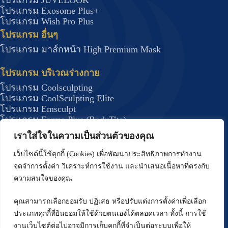
โปรแกรม JUVELOOK
โปรแกรม Exosome Plus+
โปรแกรม Wish Pro Plus
โปรแกรม อื่นๆ
โปรแกรม มาส์กหน้า High Premium Mask
โปรแกรม บริเวณร่างกาย
โปรแกรม Coolsculpting
โปรแกรม CoolSculpting Elite
โปรแกรม Emsculpt
โปรแกรม Forma Plus (BodyTite)
โปรแกรม JUVELOOK
เราใส่ใจในความเป็นส่วนตัวของคุณ
โปรแกรม DRAKARIAN สลายไขมันใต้ผิว
โปรแกรม J Plasma กระชับสัดส่วน
เว็บไซต์นี้ใช้คุกกี้ (Cookies) เพื่อพัฒนาประสิทธิภาพการทำงาน
โปรแกรมรักษาสิว
จดจำการตั้งค่า วิเคราะห์การใช้งาน และนำเสนอเนื้อหาที่ตรงกับ
โปรแกรม Deep Scar
ความสนใจของคุณ
โปรแกรม บริเวณผม
คุณสามารถเลือกยอมรับ ปฏิเสธ หรือปรับแต่งการตั้งค่าเพื่อเลือก
โปรแกรม ปลูกผม FUE
ประเภทคุกกี้ที่ยินยอมให้ใช้ด้วยตนเอ
ง
ได้ตลอดเวลา ทั้งนี้ การใช้
โปรแกรมปลูกผมด้วยเทคนิค Long Hair (Non –
งานเว็บไซต์ต่อไปอาจมีการเก็บคุกกี้ที่จำเป็นต่อระบบเพื่อให้