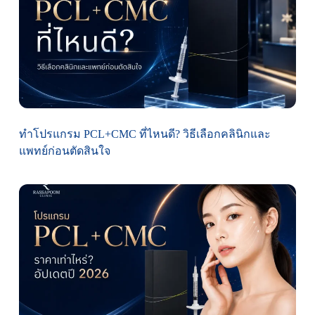
ทำโปรแกรม PCL+CMC ที่ไหนดี? วิธีเลือกคลินิกและ
แพทย์ก่อนตัดสินใจ