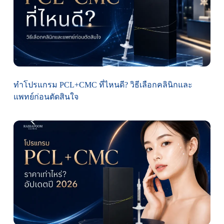
ทำโปรแกรม PCL+CMC ที่ไหนดี? วิธีเลือกคลินิกและ
แพทย์ก่อนตัดสินใจ