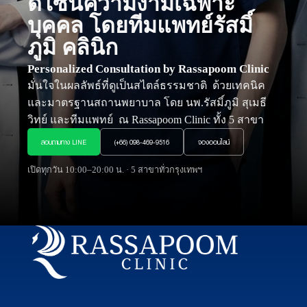
ดีไซน์ความงามเฉพาะ
บุคคล
โดยทีมแพทย์รัสมิ์
ภูมิ คลินิก
Personalized Consultation by Rassapoom Clinic
มั่นใจในผลลัพธ์ที่ดูเป็นสไตล์ธรรมชาติ ด้วยเทคนิค
และมาตรฐานสถานพยาบาล โดย นพ.รัสมิ์ภูมิ สุเมธี
วิทย์ และทีมแพทย์ ณ Rassapoom Clinic ทั้ง 5 สาขา
สอบถามทาง LINE
(+66) 098-469-9516
จองออนไลน์
เปิดทุกวัน 10:00–20:00 น. · 5 สาขาทั่วกรุงเทพฯ