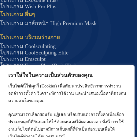
โปรแกรม Exosome Plus+
โปรแกรม Wish Pro Plus
โปรแกรม อื่นๆ
โปรแกรม มาส์กหน้า High Premium Mask
โปรแกรม บริเวณร่างกาย
โปรแกรม Coolsculpting
โปรแกรม CoolSculpting Elite
โปรแกรม Emsculpt
โปรแกรม Forma Plus (BodyTite)
โปรแกรม JUVELOOK
เราใส่ใจในความเป็นส่วนตัวของคุณ
โปรแกรม DRAKARIAN สลายไขมันใต้ผิว
โปรแกรม J Plasma กระชับสัดส่วน
เว็บไซต์นี้ใช้คุกกี้ (Cookies) เพื่อพัฒนาประสิทธิภาพการทำงาน
โปรแกรมรักษาสิว
จดจำการตั้งค่า วิเคราะห์การใช้งาน และนำเสนอเนื้อหาที่ตรงกับ
โปรแกรม Deep Scar
ความสนใจของคุณ
โปรแกรม บริเวณผม
คุณสามารถเลือกยอมรับ ปฏิเสธ หรือปรับแต่งการตั้งค่าเพื่อเลือก
โปรแกรม ปลูกผม FUE
ประเภทคุกกี้ที่ยินยอมให้ใช้ด้วยตนเอ
ง
ได้ตลอดเวลา ทั้งนี้ การใช้
โปรแกรมปลูกผมด้วยเทคนิค Long Hair (Non –
งานเว็บไซต์ต่อไปอาจมีการเก็บคุกกี้ที่จำเป็นต่อระบบเพื่อให้
Shaven FUE)
เว็บไซต์ทำงานได้อย่างสมบูรณ์