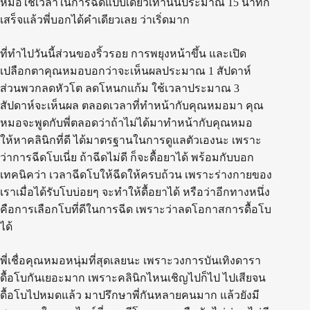
หมอใช้เวลาในการฉีดแป๊บเดียวเท่านั้นประมาณ 15 นาทีก็
เสร็จแล้วพี่บอกได้คำเดียวเลย ว่าเริ่ดมาก
ที่ทำไปวันนี้ส่วนของริ้วรอย การพยุงหน้าขึ้น และเปิด
เปลือกตาคุณหมอบอกว่าจะเห็นผลประมาณ 1 สัปดาห์
ส่วนพวกลดหัวโต ลดโหนกแก้ม ใช้เวลาประมาณ 3
สัปดาห์จะเห็นผล ตลอดเวลาที่ทำหน้ากับคุณหมอมา คุณ
หมอจะพูดกับพี่ตลอดว่าถ้าไม่ได้มาทำหน้ากับคุณหมอ
ให้หาคลินิกที่ดี ได้มาตรฐานในการดูแลตัวเองนะ เพราะ
ว่าการฉีดโบเนี่ย ถ้าฉีดไม่ดี ก็จะดื้อยาได้ พร้อมกับบอก
เทคนิคว่า เวลาฉีดโบให้ฉีดให้ครบถ้วน เพราะร่างกายของ
เราเมื่อได้รับโบบ่อยๆ จะทำให้ดื้อยาได้ หรือว่าอีกทางหนึ่ง
คือการเลือกโบที่ดีในการฉีด เพราะว่าลดโอกาสการดื้อโบ
ได้
พี่เชื่อคุณหมอหนุ่มที่สุดเลยนะ เพราะวงการบันเทิงดารา
ดื้อโบกันเยอะมาก เพราะคลินิกไหนเชิญไปก็ไป ไปเสียจน
ดื้อโบไปหมดแล้ว มาปรึกษาพี่กันหลายคนมาก แล้วยังมี