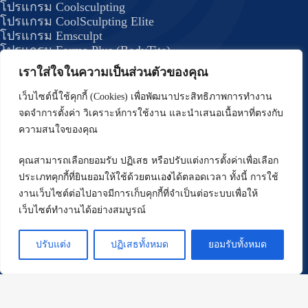
โปรแกรม Coolsculpting
โปรแกรม CoolSculpting Elite
โปรแกรม Emsculpt
โปรแกรม Forma Plus (BodyTite)
โปรแกรม JUVELOOK
เราใส่ใจในความเป็นส่วนตัวของคุณ
โปรแกรม DRAKARIAN สลายไขมันใต้ผิว
โปรแกรม J Plasma กระชับสัดส่วน
เว็บไซต์นี้ใช้คุกกี้ (Cookies) เพื่อพัฒนาประสิทธิภาพการทำงาน
โปรแกรมรักษาสิว
จดจำการตั้งค่า วิเคราะห์การใช้งาน และนำเสนอเนื้อหาที่ตรงกับ
โปรแกรม Deep Scar
ความสนใจของคุณ
โปรแกรม บริเวณผม
คุณสามารถเลือกยอมรับ ปฏิเสธ หรือปรับแต่งการตั้งค่าเพื่อเลือก
โปรแกรม ปลูกผม FUE
ประเภทคุกกี้ที่ยินยอมให้ใช้ด้วยตนเอ
ง
ได้ตลอดเวลา ทั้งนี้ การใช้
โปรแกรมปลูกผมด้วยเทคนิค Long Hair (Non –
งานเว็บไซต์ต่อไปอาจมีการเก็บคุกกี้ที่จำเป็นต่อระบบเพื่อให้
Shaven FUE)
เว็บไซต์ทำงานได้อย่างสมบูรณ์
โปรแกรม ปรับรูปหน้า
โปรแกรม ร้อยไหม
ปรับแต่ง
ปฏิเสธทั้งหมด
ยอมรับทั้งหมด
โปรแกรม Oligio
นโยบายความเป็นส่วนตัว