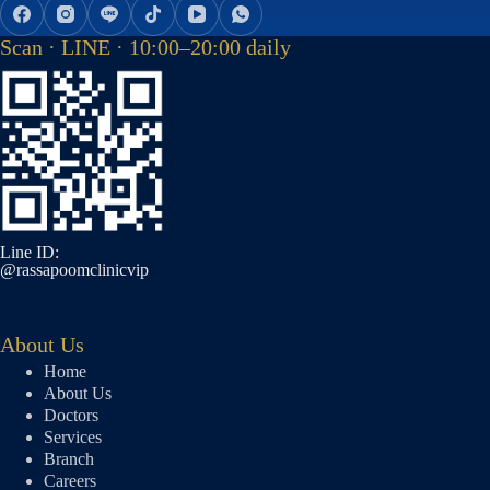
Scan · LINE · 10:00–20:00 daily
Line ID:
@rassapoomclinicvip
About Us
Home
About Us
Doctors
Services
Branch
Careers