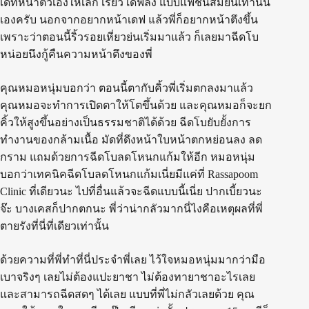
เดทหน้าตัวเองให้เล็ก เรียว เดฟลง แบบแฟชั่นสมัยนี้เท่านั้น
เองครับ นอกจากอยากหน้าเดฟ แล้วพี่ก็อยากหน้าตึงขึ้น
เพราะว่าตอนนี้ริ้วรอยเหี่ยวย่นเริ่มมาแล้ว ก็เลยมาฉีดโบ
หน่อยนึงกู้คืนความหน้าตึงของพี่
คุณหมอหนุ่มบอกว่า ตอนนี้ตากับคิ้วพี่เริ่มตกลงมาแล้ว
คุณหมอจะทำการเปิดตาให้โตขึ้นด้วย และคุณหมอก็จะยก
คิ้วให้สูงขึ้นอย่างเป็นธรรมชาติได้ด้วย ฉีดโบยับยั้งการ
ทำงานของกล้ามเนื้อ มัดที่ดึงหน้าใบหน้าตกหย่อนลง ลด
กราม แถมด้วยการฉีดโบลดโหนกแก้มให้อีก หมอหนุ่ม
บอกว่าเทคนิคฉีดโบลดโหนกแก้มเนี่ยมีแค่ที่ Rassapoom
Clinic ที่เดียวนะ ไปที่อื่นแล้วจะฉีดแบบนี้เนี่ย ปากเบี้ยวนะ
จ๊ะ บางเคสก็ปากตกนะ พี่ว่าน่ากลัวมากนี่ไงคือเหตุผลที่พี่
ตายรังที่นี่ที่เดียวเท่านั้น
ด้วยความที่พี่ทำที่นี่ประจำพี่เลย ไว้ใจหมอหนุ่มมากว่ามือ
เบาจริงๆ เลยไม่ต้องแปะยาชา ไม่ต้องทายาชาอะไรเลย
และสามารถฉีดสดๆ ได้เลย แบบที่พี่ไม่กลัวเลยด้วย คุณ