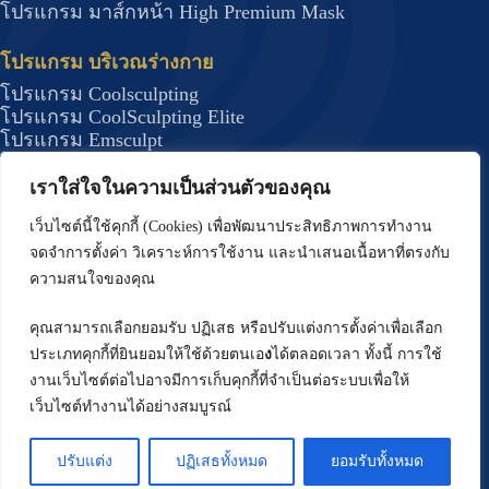
โปรแกรม มาส์กหน้า High Premium Mask
โปรแกรม บริเวณร่างกาย
โปรแกรม Coolsculpting
โปรแกรม CoolSculpting Elite
โปรแกรม Emsculpt
โปรแกรม Forma Plus (BodyTite)
โปรแกรม JUVELOOK
เราใส่ใจในความเป็นส่วนตัวของคุณ
โปรแกรม DRAKARIAN สลายไขมันใต้ผิว
เว็บไซต์นี้ใช้คุกกี้ (Cookies) เพื่อพัฒนาประสิทธิภาพการทำงาน
โปรแกรม J Plasma กระชับสัดส่วน
จดจำการตั้งค่า วิเคราะห์การใช้งาน และนำเสนอเนื้อหาที่ตรงกับ
โปรแกรมรักษาสิว
ความสนใจของคุณ
โปรแกรม Deep Scar
โปรแกรม บริเวณผม
คุณสามารถเลือกยอมรับ ปฏิเสธ หรือปรับแต่งการตั้งค่าเพื่อเลือก
โปรแกรม ปลูกผม FUE
ประเภทคุกกี้ที่ยินยอมให้ใช้ด้วยตนเอ
ง
ได้ตลอดเวลา ทั้งนี้ การใช้
โปรแกรมปลูกผมด้วยเทคนิค Long Hair (Non –
งานเว็บไซต์ต่อไปอาจมีการเก็บคุกกี้ที่จำเป็นต่อระบบเพื่อให้
Shaven FUE)
เว็บไซต์ทำงานได้อย่างสมบูรณ์
โปรแกรม ปรับรูปหน้า
โปรแกรม ร้อยไหม
ปรับแต่ง
ปฏิเสธทั้งหมด
ยอมรับทั้งหมด
โปรแกรม Oligio